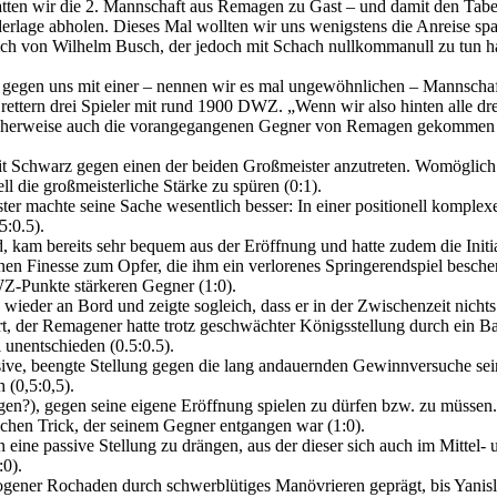
hatten wir die 2. Mannschaft aus Remagen zu Gast – und damit den Tabel
erlage abholen. Dieses Mal wollten wir uns wenigstens die Anreise sp
h von Wilhelm Busch, der jedoch mit Schach nullkommanull zu tun hat,
h gegen uns mit einer – nennen wir es mal ungewöhnlichen – Mannschaf
ettern drei Spieler mit rund 1900 DWZ. „Wenn wir also hinten alle dre
nlicherweise auch die vorangegangenen Gegner von Remagen gekommen
t mit Schwarz gegen einen der beiden Großmeister anzutreten. Womöglic
l die großmeisterliche Stärke zu spüren (0:1).
machte seine Sache wesentlich besser: In einer positionell komplexen P
:0.5).
, kam bereits sehr bequem aus der Eröffnung und hatte zudem die Init
leinen Finesse zum Opfer, die ihm ein verlorenes Springerendspiel besche
-Punkte stärkeren Gegner (1:0).
eder an Bord und zeigte sogleich, dass er in der Zwischenzeit nichts v
ert, der Remagener hatte trotz geschwächter Königsstellung durch ein
 unentschieden (0.5:0.5).
sive, beengte Stellung gegen die lang andauernden Gewinnversuche se
 (0,5:0,5).
en?), gegen seine eigene Eröffnung spielen zu dürfen bzw. zu müssen.
ischen Trick, der seinem Gegner entgangen war (1:0).
 eine passive Stellung zu drängen, aus der dieser sich auch im Mittel- u
:0).
rogener Rochaden durch schwerblütiges Manövrieren geprägt, bis Yanisl