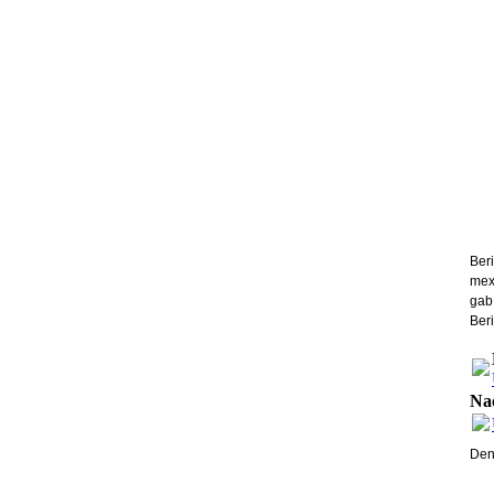
Ber
mex
gab
Beri
Na
Den