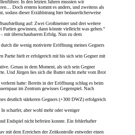
lenführer. In den letzten Jahren mussten wir
aren… Doch erstens kommt es anders, und zweitens als
 sodass dieser Erzählstrang hier bedauerlicherweise
tsaufstellung auf: Zwei Großmeister und drei weitere
i Partien gewinnen, dann könnte vielleicht was gehen.“
 – mit überschaubarem Erfolg. Nun zu dem
h durch die wenig motivierte Eröffnung meines Gegners
artie hielt er erfolgreich mit bis sich sein Gegner mit
iative. Genau in dem Moment, als sich sein Gegner
rte. Und Jürgen lies sich die Butter nicht mehr vom Brot
erlernt hatte: Bereits in der Eröffnung schlug es beim
 Bauernpaar im Zentrum gewisses Gegenspiel. Nach
ines deutlich stärkeren Gegners (+300 DWZ) erfolgreich
 In scharfer, aber wohl mehr oder weniger
nd Endspiel nicht befreien konnte. Ein fehlerhafter
av mit dem Erreichen der Zeitkontrolle entweder einen