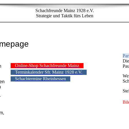
Schachfreunde Mainz 1928 e.V.
Strategie und Taktik fürs Leben
omepage
Par
Die
Online-Shop Schachfreunde Mainz
m
Pau
Terminkalender Sfr. Mainz 1928 e.V.
We
Schachtermine Rheinhessen
Sc
len
n
Ste
r
Bil
m,