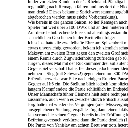
In der vorletzten Runde in der 1. Rheinland-Pfalzliga 
regelmäßig nach Remagen fahren und uns dort die Nied
man denkt! Dieses bekannte Sprichwort stammt angeblic
abgebrochen werden muss (siehe Vorbemerkung).
Wie bereits in der ganzen Saison, so lief Remagen auc
Spieler mit weit über 2100 DWZ und an den hinteren Br
Auf diese bahnbrechende Idee sind allerdings erstau
schachlichen Geschehen in der Brettreihenfolge:
Ich selbst hatte die zweifelhafte Ehre am Spitzenbret
etwas unvorsichtig geworden, bekam ich ziemlich schnel
Maksym am zweiten Brett gegen den zweiten Großmeister 
einem Remis durch Zugwiederholung zufrieden gab (0.5
Jürgen, dieses Mal mit der Rücknummer drei auflaufend
Gegenspiel verschafft hatte, fiel dieser jedoch einer k
nehmen – Sieg (mit Schwarz!) gegen einen um 300 DWZ
Erfreulicherweise war Eike nach einigen Runden Pause wi
Gegner auf h6 ein. Die Stellung blieb jedoch komplizi
langem Kampf endete die Partie schließlich im Endspiel
Unser Mannschaftsführer Clemens hielt seine recht pas
zusammen, auch wenn es zwischendurch kritisch aussah
Jörg hatte mal wieder das Vergnügen (oder Missvergnüg
ausgeglichener Stellung, erspähte Jörg dann einen takt
Jan vermochte seinen Gegner bereits in der Eröffnung in
Befreiungsversuch verkürzte dann die Partie deutlich (1
Die Partie von Yanislav am achten Brett war trotz hete