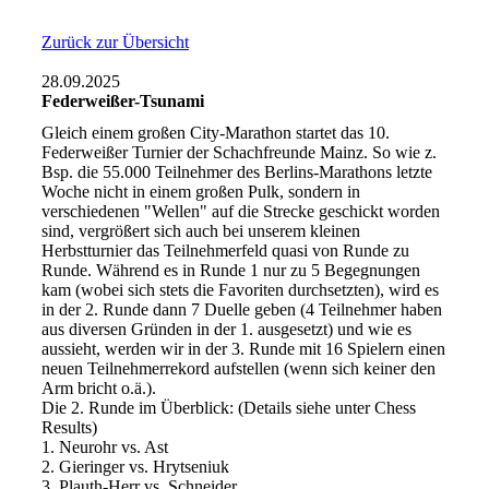
Zurück zur Übersicht
28.09.2025
Federweißer-Tsunami
Gleich einem großen City-Marathon startet das 10.
Federweißer Turnier der Schachfreunde Mainz. So wie z.
Bsp. die 55.000 Teilnehmer des Berlins-Marathons letzte
Woche nicht in einem großen Pulk, sondern in
verschiedenen "Wellen" auf die Strecke geschickt worden
sind, vergrößert sich auch bei unserem kleinen
Herbstturnier das Teilnehmerfeld quasi von Runde zu
Runde. Während es in Runde 1 nur zu 5 Begegnungen
kam (wobei sich stets die Favoriten durchsetzten), wird es
in der 2. Runde dann 7 Duelle geben (4 Teilnehmer haben
aus diversen Gründen in der 1. ausgesetzt) und wie es
aussieht, werden wir in der 3. Runde mit 16 Spielern einen
neuen Teilnehmerrekord aufstellen (wenn sich keiner den
Arm bricht o.ä.).
Die 2. Runde im Überblick: (Details siehe unter Chess
Results)
1. Neurohr vs. Ast
2. Gieringer vs. Hrytseniuk
3. Plauth-Herr vs. Schneider